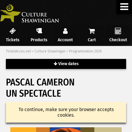
Tickets
Products
Account
Cart
Checkout
TicketAcces.net
>
Culture Shawinigan
>
Programmation 2026
View dates
PASCAL CAMERON
UN SPECTACLE
To continue, make sure your browser accepts
cookies.