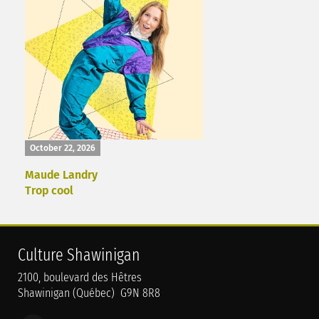
October 22, 2026
Maude Landry
Trop cool
Culture Shawinigan
2100, boulevard des Hêtres
Shawinigan (Québec) G9N 8R8