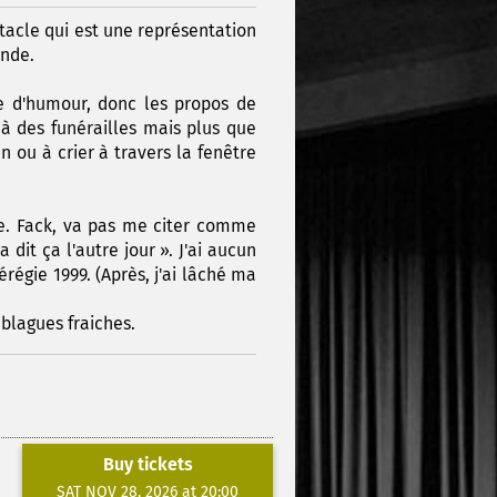
acle qui est une représentation
onde.
le d'humour, donc les propos de
à des funérailles mais plus que
 ou à crier à travers la fenêtre
re. Fack, va pas me citer comme
it ça l'autre jour ». J'ai aucun
régie 1999. (Après, j'ai lâché ma
 blagues fraiches.
Buy tickets
SAT NOV 28, 2026 at 20:00