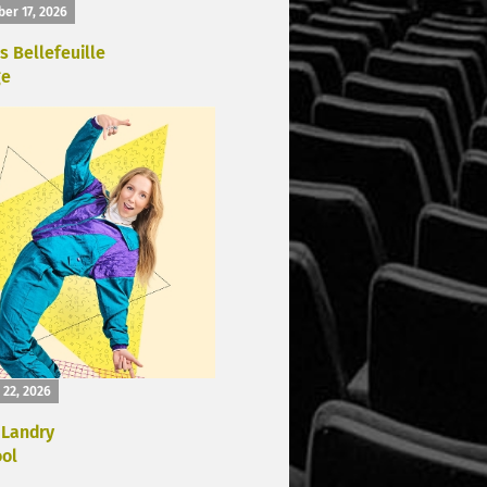
er 17, 2026
s Bellefeuille
ge
 22, 2026
Landry
ool