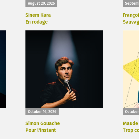
August 20, 2026
Septemb
Sinem Kara
Françoi
En rodage
Sauva
October 16, 2026
October
Simon Gouache
Maude 
Pour l'instant
Trop c