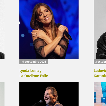
19 septembre 2026
3 octob
Lynda Lemay
Ludovi
La Onzième Folie
Karaok