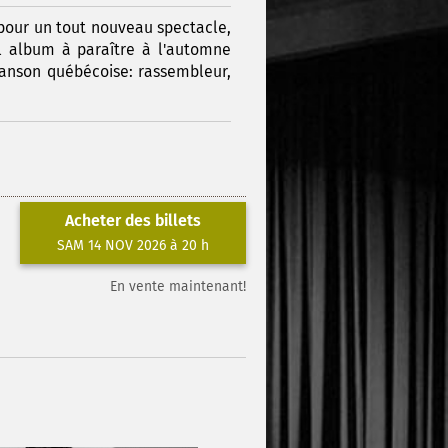
 pour un tout nouveau spectacle,
l album à paraître à l'automne
hanson québécoise: rassembleur,
Acheter des billets
SAM 14 NOV 2026 à 20 h
En vente maintenant!