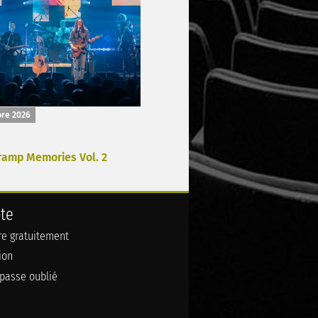
bre 2026
ramp Memories Vol. 2
te
ire gratuitement
ion
passe oublié