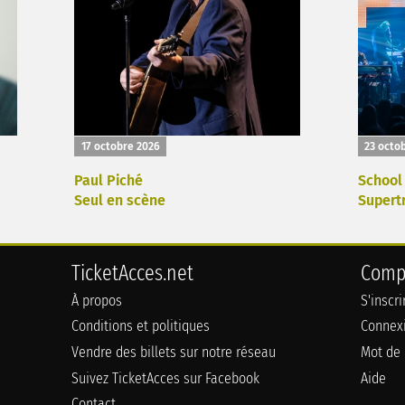
17 octobre 2026
23 octo
Paul Piché
School
Seul en scène
Supert
TicketAcces.net
Comp
À propos
S'inscr
Conditions et politiques
Connex
Vendre des billets sur notre réseau
Mot de 
Suivez TicketAcces sur Facebook
Aide
Contact