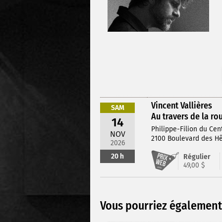
Vincent Vallières
SAM
Au travers de la ro
14
Philippe-Filion du Cen
NOV
2100 Boulevard des Hê
2026
20 h
Régulier
49,00 $
Vous pourriez également 