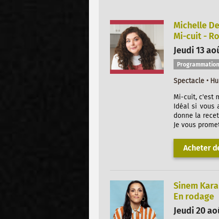
Michelle D
Mi-cuit - R
Jeudi 13 ao
Programmation
Spectacle • H
Mi-cuit, c'est 
Idéal si vous 
donne la recet
Je vous promet
Acheter de
Sinem Kara
En rodage
Jeudi 20 ao