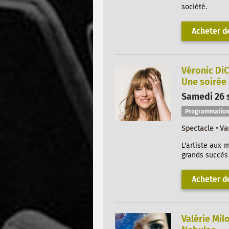
société.
Acheter de
Véronic DiC
Une soirée
Samedi 26 
Programmation
Spectacle • Va
L'artiste aux 
grands succès 
Acheter de
Valérie Mil