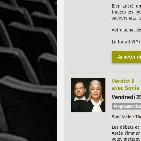
Bien ancré en
travers les ry
saveurs jazz, 
Votre achat de
Le forfait VIP
Acheter de
Verdict II
avec Sonia
Vendredi 2
Programmation
Spectacle • Th
Les débats et p
Après l'immen
volet mettant