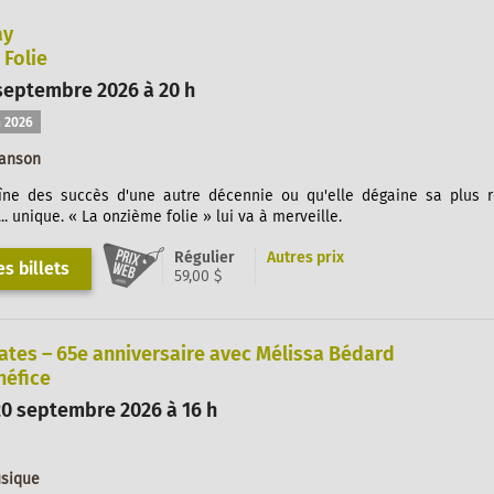
ay
Folie
septembre 2026 à 20 h
 2026
hanson
îne des succès d'une autre décennie ou qu'elle dégaine sa plus 
.. unique. « La onzième folie » lui va à merveille.
Régulier
Autres prix
s billets
59,00 $
ates – 65e anniversaire avec Mélissa Bédard
néfice
0 septembre 2026 à 16 h
usique