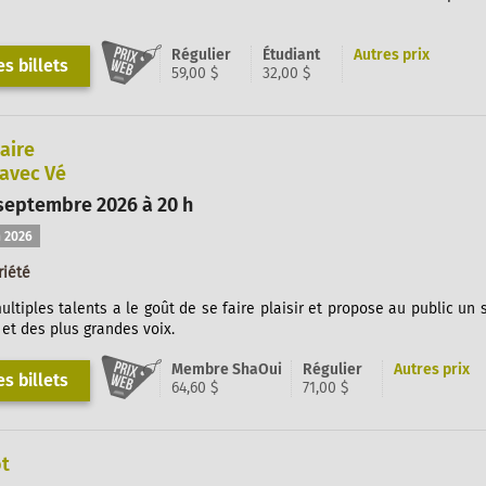
Régulier
Étudiant
Autres prix
s billets
59,00 $
32,00 $
aire
 avec Vé
septembre 2026 à 20 h
 2026
riété
multiples talents a le goût de se faire plaisir et propose au public un
et des plus grandes voix.
Membre ShaOui
Régulier
Autres prix
s billets
64,60 $
71,00 $
ot