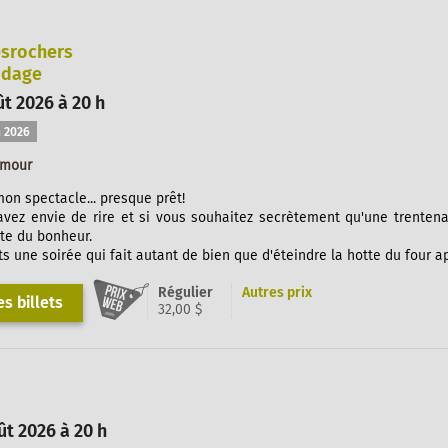
esrochers
odage
ût 2026 à 20 h
 2026
umour
mon spectacle... presque prêt!
avez envie de rire et si vous souhaitez secrètement qu'une trentena
te du bonheur.
s une soirée qui fait autant de bien que d'éteindre la hotte du four a
Régulier
Autres prix
s billets
32,00 $
ût 2026 à 20 h