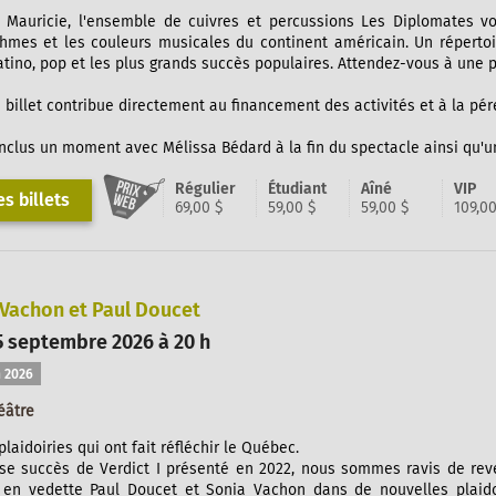
 Mauricie, l'ensemble de cuivres et percussions Les Diplomates v
thmes et les couleurs musicales du continent américain. Un répertoir
latino, pop et les plus grands succès populaires. Attendez-vous à une 
 billet contribue directement au financement des activités et à la pé
 inclus un moment avec Mélissa Bédard à la fin du spectacle ainsi qu
Régulier
Étudiant
Aîné
VIP
s billets
69,00 $
59,00 $
59,00 $
109,00
 Vachon et Paul Doucet
5 septembre 2026 à 20 h
 2026
éâtre
laidoiries qui ont fait réfléchir le Québec.
se succès de Verdict I présenté en 2022, nous sommes ravis de re
 en vedette Paul Doucet et Sonia Vachon dans de nouvelles plaido