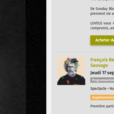
De Sunday Blo
prennent vie a
LOVEU2 vous r
compromis, anc
Acheter de
François Be
Sauvage
Jeudi 17 se
Programmation
Spectacle • H
Supplémentair
Première partie