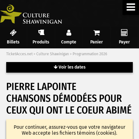
Billets
Produits
Compte
Panier
Payer
TicketAcces.net
>
Culture Shawinigan
>
Programmation 2026
Voir les dates
PIERRE LAPOINTE
CHANSONS DÉMODÉES POUR
CEUX QUI ONT LE COEUR ABIMÉ
Pour continuer, assurez-vous que votre navigateur
Web accepte les fichiers témoins (cookies).