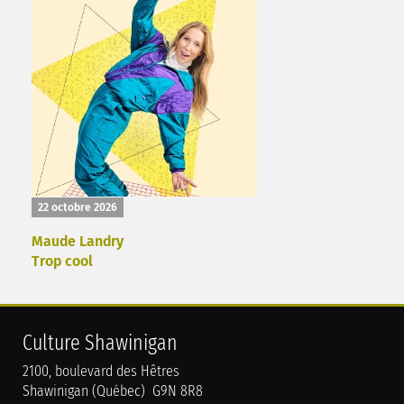
22 octobre 2026
Maude Landry
Trop cool
Culture Shawinigan
2100, boulevard des Hêtres
Shawinigan (Québec) G9N 8R8