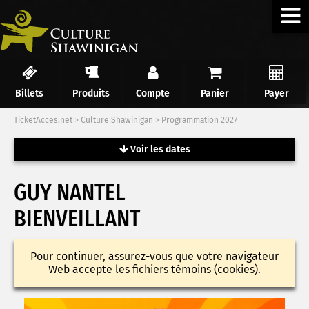
Billets
Produits
Compte
Panier
Payer
TicketAcces.net
>
Culture Shawinigan
>
Programmation 2027
Voir les dates
GUY NANTEL
BIENVEILLANT
Pour continuer, assurez-vous que votre navigateur
Web accepte les fichiers témoins (cookies).