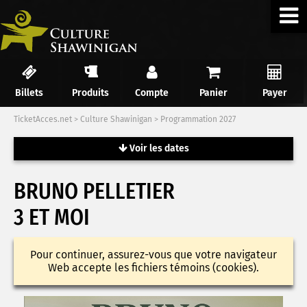
Billets
Produits
Compte
Panier
Payer
TicketAcces.net
>
Culture Shawinigan
>
Programmation 2027
Voir les dates
BRUNO PELLETIER
3 ET MOI
Pour continuer, assurez-vous que votre navigateur
Web accepte les fichiers témoins (cookies).