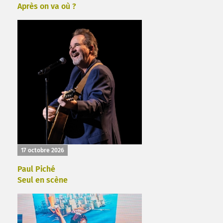
Après on va où ?
17 octobre 2026
Paul Piché
Seul en scène