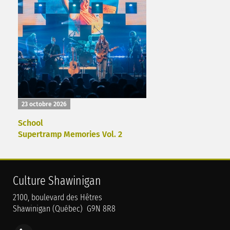
23 octobre 2026
School
Supertramp Memories Vol. 2
Culture Shawinigan
2100, boulevard des Hêtres
Shawinigan (Québec) G9N 8R8