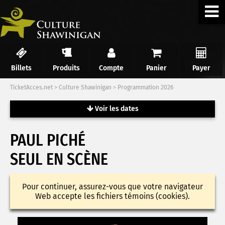
Billets
Produits
Compte
Panier
Payer
TicketAcces.net
>
Culture Shawinigan
>
Programmation 2026
Voir les dates
PAUL PICHÉ
SEUL EN SCÈNE
Pour continuer, assurez-vous que votre navigateur
Web accepte les fichiers témoins (cookies).