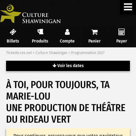
Billets
Produits
Compte
Panier
Payer
TicketAcces.net
>
Culture Shawinigan
>
Programmation 2027
Voir les dates
À TOI, POUR TOUJOURS, TA
MARIE-LOU
UNE PRODUCTION DE THÉÂTRE
DU RIDEAU VERT
Pour continuer, assurez-vous que votre navigateur