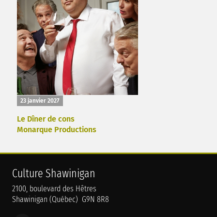
23 janvier 2027
Le Dîner de cons
Monarque Productions
Culture Shawinigan
2100, boulevard des Hêtres
Shawinigan (Québec) G9N 8R8