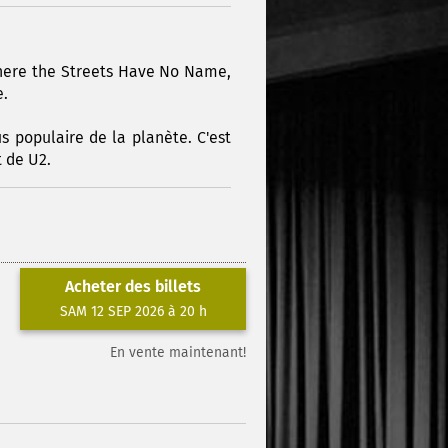
here the Streets Have No Name,
e.
s populaire de la planète. C'est
t de U2.
Acheter des billets
SAM 12 SEP 2026 à 20 h
En vente maintenant!