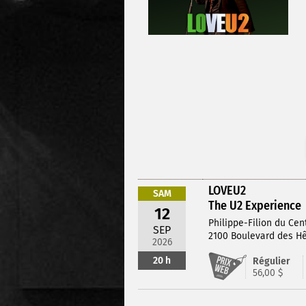
LOVEU2
SAM
The U2 Experience
12
Philippe-Filion du Cen
SEP
2100 Boulevard des Hê
2026
20 h
Régulier
56,00 $