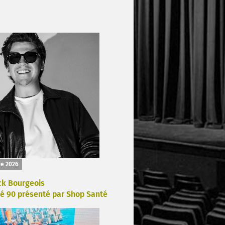
re 2026
ck Bourgeois
é 90 présenté par Shop Santé