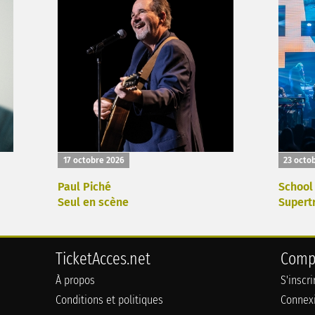
17 octobre 2026
23 octo
Paul Piché
School
Seul en scène
Supert
TicketAcces.net
Comp
À propos
S'inscr
Conditions et politiques
Connex