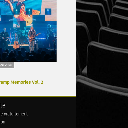
bre 2026
ramp Memories Vol. 2
te
ire gratuitement
ion