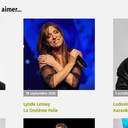
aimer...
19 septembre 2026
3 octob
Lynda Lemay
Ludovi
La Onzième Folie
Karaok