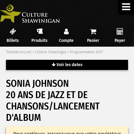
Billets
Produits
Compte
Panier
Payer
TicketAcces.net
>
Culture Shawinigan
>
Programmation 2027
Voir les dates
SONIA JOHNSON
20 ANS DE JAZZ ET DE
CHANSONS/LANCEMENT
D'ALBUM
Pour continuer, assurez-vous que votre navigateur