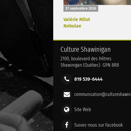
27 septembre 2026
Valérie Milot
Nebulae
Culture Shawinigan
2100, boulevard des Hêtres
Shawinigan (Québec) G9N 8R8
819 539-6444
communication@cultureshawini
Site Web
Suivez-nous sur Facebook