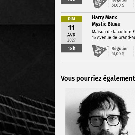
Régulier
61,00 $
Harry Manx
DIM
Mystic Blues
11
Maison de la culture F
AVR
15 Avenue de Grand-M
2027
16 h
Régulier
61,00 $
Vous pourriez également 