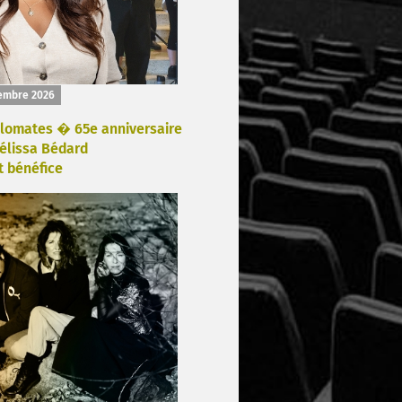
embre 2026
plomates � 65e anniversaire
élissa Bédard
t bénéfice