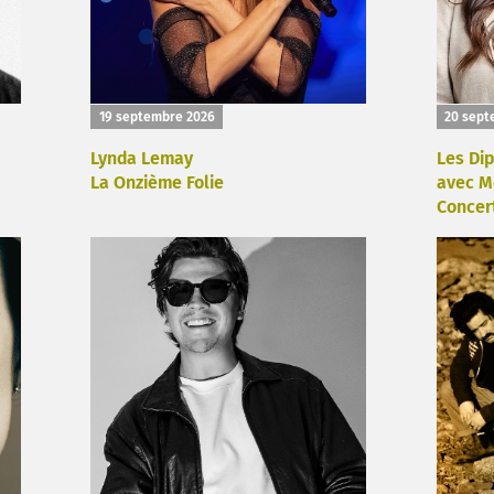
19 septembre 2026
20 sept
Lynda Lemay
Les Di
La Onzième Folie
avec M
Concer