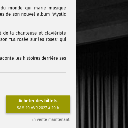
en du monde qui marie musique
ces de son nouvel album "Mystic
 de la chanteuse et claviériste
son "La rosée sur les roses" qui
aconte les histoires derrière ses
Acheter des billets
SAM 10 AVR 2027 à 20 h
En vente maintenant!