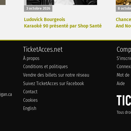
3 octobre 2026
8 octob
Ludovick Bourgeois
Chance
Karaoké 90 présenté par Shop Santé
And No
TicketAcces.net
Comp
À propos
S'inscr
Conditions et politiques
Connex
Vendre des billets sur notre réseau
Mot de 
Suivez TicketAcces sur Facebook
Aide
Contact
gan.ca
Cookies
English
Tous dro