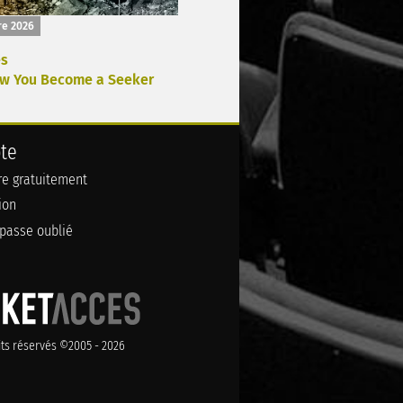
re 2026
s
w You Become a Seeker
te
ire gratuitement
ion
passe oublié
its réservés ©2005 - 2026