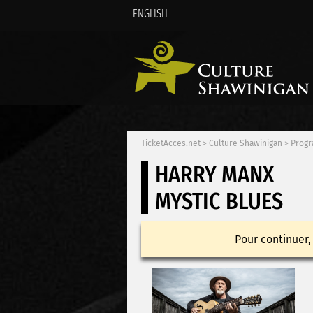
ENGLISH
TicketAcces.net
>
Culture Shawinigan
>
Progr
HARRY MANX
MYSTIC BLUES
Pour continuer,