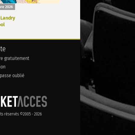
bre 2026
Landry
ool
te
ire gratuitement
ion
passe oublié
its réservés ©2005 - 2026