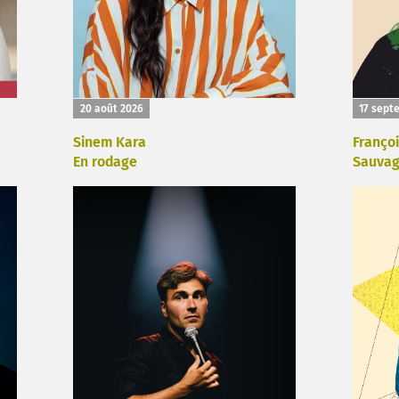
20 août 2026
17 sept
Sinem Kara
Françoi
En rodage
Sauva