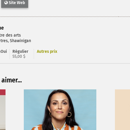
Site Web
me
tre des arts
tres, Shawinigan
aOui
Régulier
Autres prix
55,00 $
aimer...