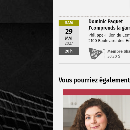
Dominic Paquet
SAM
J'comprends la ga
29
Philippe-Filion du Cen
MAI
2100 Boulevard des Hê
2027
20 h
Membre Sh
50,20 $
Vous pourriez également 