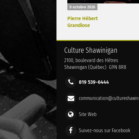
9 octobre 2026
Pierre Hébert
Grandiose
Culture Shawinigan
2100, boulevard des Hêtres
Shawinigan (Québec) G9N 8R8
819 539-6444
communication@cultureshawini
Site Web
Suivez-nous sur Facebook