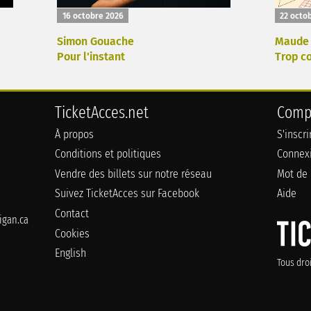
16 octobre 2026
22 octo
Simon Gouache
Maude 
Pour l'instant
Trop c
TicketAcces.net
Comp
À propos
S'inscr
Conditions et politiques
Connex
Vendre des billets sur notre réseau
Mot de 
Suivez TicketAcces sur Facebook
Aide
Contact
gan.ca
Cookies
English
Tous dro