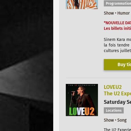
Programmation
Show • Humor
*NOUVELLE DATE
Les billets ini
Sinem Kara mon
la fois tendre
cultures juille
Buy ti
LOVEU2
The U2 Exp
Saturday Se
Locations
Show • Song
The U2 Experie