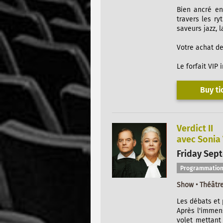
Bien ancré en
travers les ry
saveurs jazz, 
Votre achat de
Le forfait VIP
Buy ti
Verdict II
avec Sonia
Friday Sept
Programmation
Show • Théâtr
Les débats et p
Après l'immen
volet mettant