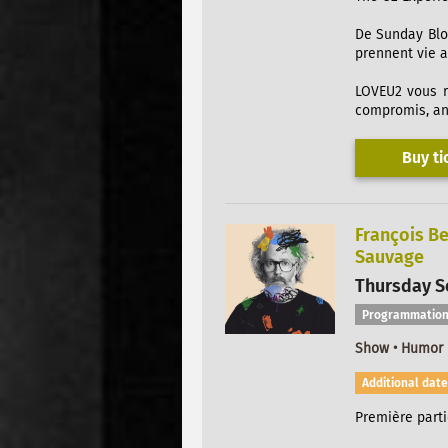
De Sunday Blo
prennent vie a
LOVEU2 vous r
compromis, anc
Buy ti
François Be
Sauvage
Thursday Se
Programmation
Show • Humor
Additional date
Première partie