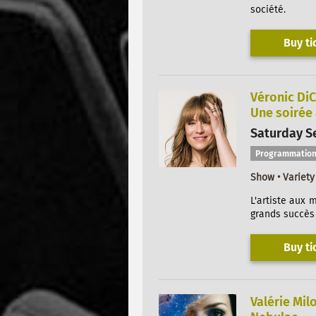
société.
Buy ti
Véronic DiC
Une soirée
Saturday Se
Programmation
Show • Variety
L'artiste aux 
grands succès 
Buy ti
Valérie Mil