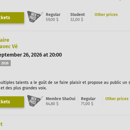
Regular
Student
Other prices
ckets
59,00 $
32,00 $
aire
 avec Vé
ptember 26, 2026 at 20:00
 2026
multiples talents a le goût de se faire plaisir et propose au public un
et des plus grandes voix.
Membre ShaOui
Regular
Other prices
ckets
64,60 $
71,00 $
ot