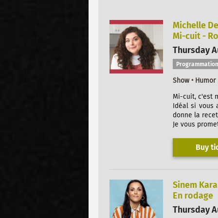
Michelle D
Mi-cuit - R
Thursday Au
Programmation
Show • Humor
Mi-cuit, c'est 
Idéal si vous 
donne la recet
Je vous promet
Buy ti
Sinem Kara
En rodage
Thursday Au