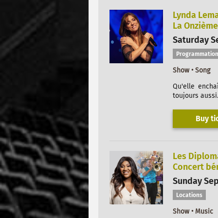
Lynda Lem
La Onzième 
Saturday Se
Programmation
Show • Song
Qu'elle encha
toujours aussi.
Buy ti
Les Diplom
Concert bé
Sunday Sep
Locations
Show • Music