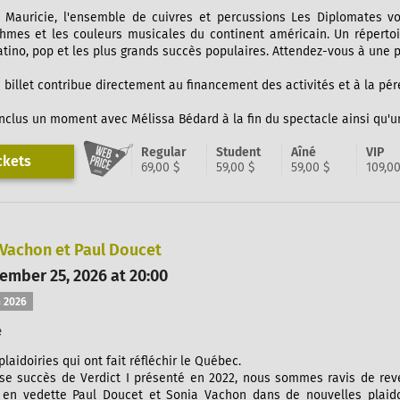
 Mauricie, l'ensemble de cuivres et percussions Les Diplomates v
thmes et les couleurs musicales du continent américain. Un répertoir
latino, pop et les plus grands succès populaires. Attendez-vous à une 
 billet contribue directement au financement des activités et à la pé
 inclus un moment avec Mélissa Bédard à la fin du spectacle ainsi qu
Regular
Student
Aîné
VIP
ckets
69,00 $
59,00 $
59,00 $
109,00
 Vachon et Paul Doucet
ember 25, 2026 at 20:00
 2026
e
laidoiries qui ont fait réfléchir le Québec.
se succès de Verdict I présenté en 2022, nous sommes ravis de re
 en vedette Paul Doucet et Sonia Vachon dans de nouvelles plaido