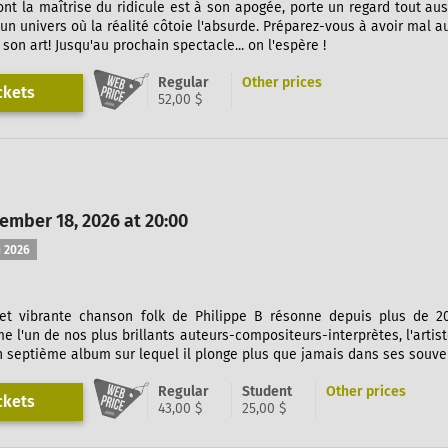
ont la maîtrise du ridicule est à son apogée, porte un regard tout a
un univers où la réalité côtoie l'absurde. Préparez-vous à avoir mal au
on art! Jusqu'au prochain spectacle... on l'espère !
Regular
Other prices
ckets
52,00 $
ember 18, 2026 at 20:00
 2026
et vibrante chanson folk de Philippe B résonne depuis plus de 2
l'un de nos plus brillants auteurs-compositeurs-interprètes, l'artiste 
n septième album sur lequel il plonge plus que jamais dans ses souven
Regular
Student
Other prices
ckets
43,00 $
25,00 $