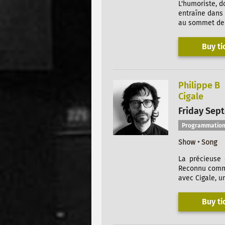
L'humoriste, d
entraîne dans 
au sommet de s
Buy ti
Philippe B
Cigale
Friday Sept
Programmation
Show • Song
La précieuse 
Reconnu comme 
avec Cigale, u
Buy ti