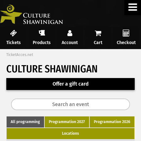
Tickets
Products
Account
Cart
Checkout
TicketAcces.net
CULTURE SHAWINIGAN
Offer a gift card
All programming
Programmation 2027
Programmation 2026
Locations